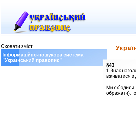
Сховати зміст
Украї
Інформаційно-пошукова система
"Український правопис"
§43
1
Знак наголо
вживатися з 
Ми сх`одили 
ображати), `о