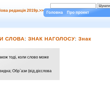
ова редакція 2019р.>>
Головна
Про проект
ВИ СЛОВА
:
ЗНАК НАГОЛОСУ
:
Знак
також тоді, коли слово може
идна; Обр`ази (від дієслова