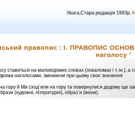
Увага,Стара редакція 1993р.
Н
нський правопис
:
І. ПРАВОПИС ОСНО
наголосу '
су ставиться на маловідомих словах (локалізмах і т. ін.), а 
двома наголосами, змінюючи при цьому своє значення
на гору й Ми сход`или на гору та повернулися додому ще зав
брази (художні, літературні), образ`и (ікони).