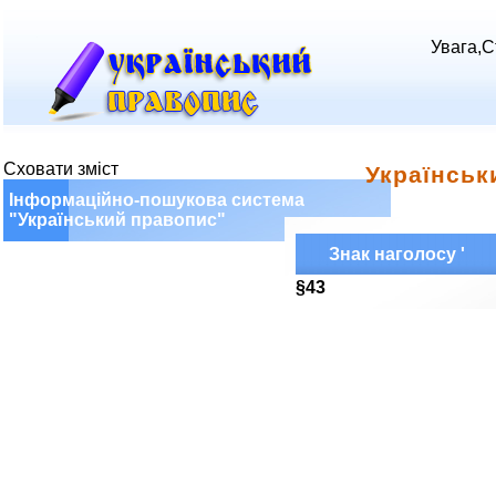
Увага,С
Сховати зміст
Українськ
Інформаційно-пошукова система
"Український правопис"
Знак наголосу '
§43