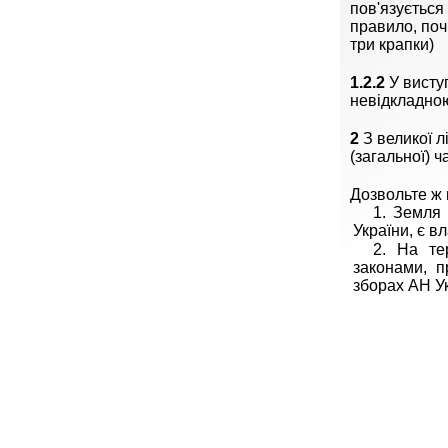
пов'язується
правило, поч
три крапки)
1.2.2
У висту
невідкладною
2
З великої л
(загальної) ч
Дозвольте ж 
1. Земля 
України, є в
2. На те
законами, п
зборах АН Ук