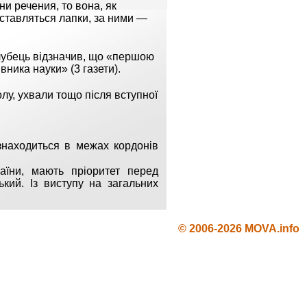
и речения, то вона, як
 ставляться лапки, за ними —
олубець відзначив, що «першою
ника науки» (3 газети).
лу, ухвали тощо після вступної
 знаходиться в межах кордонів
аїни, мають пріоритет перед
кий. Із виступу на загальних
© 2006-2026 MOVA.info