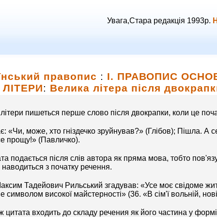
Увага,Стара редакція 1993р.
Н
їнський правопис
:
І. ПРАВОПИС ОСНО
ЛІТЕРИ
:
Велика літера після двокрапк
 літери пишеться перше слово після двокрапки, коли це поч
є: «Чи, може, хто гніздечко зруйнував?» (Глібов); Пішла. А 
се прощу!» (Павличко).
та подається після слів автора як пряма мова, тобто пов'яз
 наводиться з початку речення.
аксим Тадейович Рильський згадував: «Усе моє свідоме жи
е символом високої майстерності» (36. «В сім'ї вольній, нові
 цитата входить до складу речения як його частина у формі