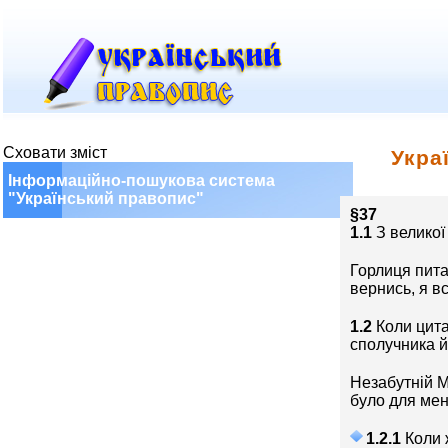
Сховати зміст
Укра
Інформаційно-пошукова система
"Український правопис"
§37
1.1
З великої
Горлиця пита
вернись, я в
1.2
Коли цита
сполучника й
Незабутній М
було для мен
1.2.1
Коли ж