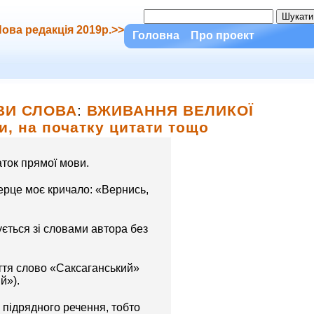
ова редакція 2019р.>>
Головна
Про проект
ВИ СЛОВА
:
ВЖИВАННЯ ВЕЛИКОЇ
и, на початку цитати тощо
аток прямої мови.
серце моє кричало: «Вернись,
ується зі словами автора без
ття слово «Саксаганський»
й»).
 підрядного речення, тобто