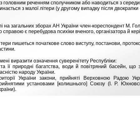
 з головним реченням сполучником або наводиться з середин
инається з малої літери (у другому випадку після двокрапки
пі на загальних зборах АН України член-кореспондент М. Г
 справою є перебудова психіки вченого, організатора й керів
ітери пишеться початкове слово виступу, постанови, протоко
астини.
мені виразити означення суверенітету Республіки:
та її природні багатства, води й повітряний басейн, що
ласністю народу України.
риторії України закони, прийняті Верховною Радою Укр
рийнятими установами [колишнього] Союзу (І. Р. Юхновсь
раїни).