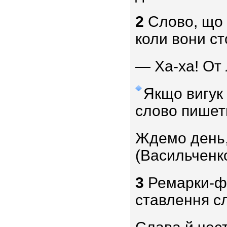
2
Слово, що й
коли вони ст
— Ха-ха! От 
Якщо вигук 
слово пишеть
Ждемо день, 
(Васильченко
3
Ремарки-фр
ставлення сл