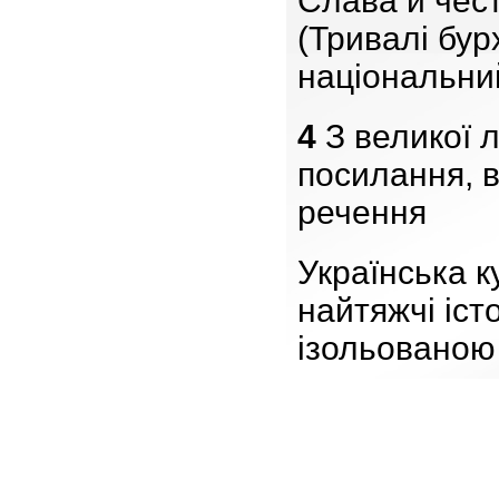
Слава й чест
(Тривалі бур
національний
4
З великої л
посилання, в
речення
Українська к
найтяжчі істо
ізольованою 