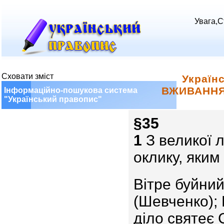
Увага,С
Сховати зміст
Україн
ВЖИВАННЯ
Інформаційно-пошукова система
"Український правопис"
§35
1
З великої 
оклику, яки
Вітре буйний
(Шевченко); 
діло святеє 