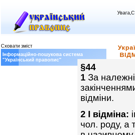
Увага,С
Сховати зміст
Укра
ВІД
Інформаційно-пошукова система
"Український правопис"
§44
1
За належні
закінченнями
відміни.
2
I відміна:
і
чол. роду, а
в називному 