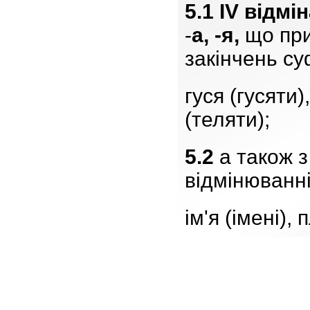
5.1
IV відмі
-
а, -я,
що при
закінчень су
гуся (гусяти)
(теляти);
5.2
а також з
відмінюванні
ім'я (імені),