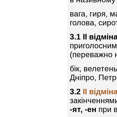
вага, гиря, 
голова, сиро
3.1
II відмін
приголосним
(переважно н
бік, велетен
Дніпро, Петр
3.2
II відмін
закінченнями
-ят, -ен
при в