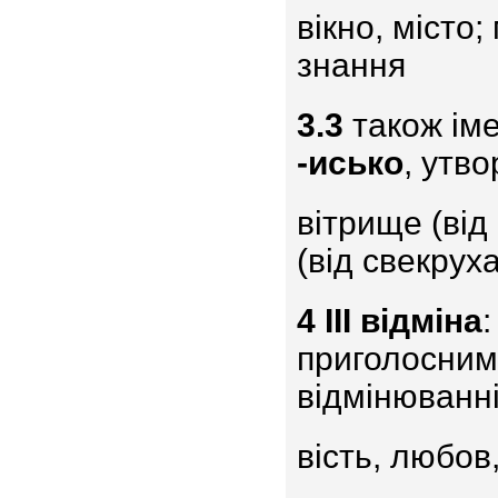
вікно, місто;
знання
3.3
також іме
-исько
, утво
вітрище (від 
(від свекруха
4
III відміна
:
приголосним
відмінюванні
вість, любов,