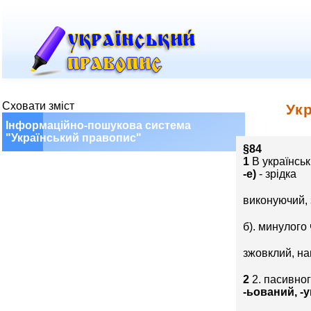
Сховати зміст
Ук
Інформаційно-пошукова система
"Український правопис"
§84
1
В українськ
-е)
- зрідка
виконуючий, 
б). минулого
зжовклий, на
2
2. пасивног
-ьований, -