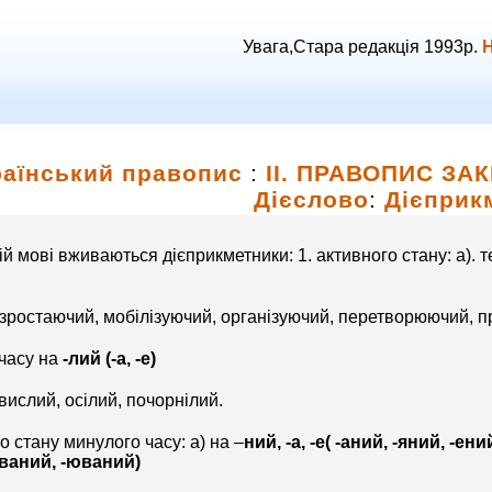
Увага,Стара редакція 1993р.
Н
раїнський правопис
:
ІІ. ПРАВОПИС ЗА
Дієслово
:
Дієприк
ій мові вживаються дієприкметники: 1. активного стану: а). 
зростаючий, мобілізуючий, організуючий, перетворюючий, 
 часу на
-лий (-а, -е)
вислий, осілий, почорнілий.
о стану минулого часу: а) на –
ний, -а, -е( -аний, -яний, -ен
уваний, -юваний)