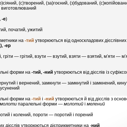
по)сіяний, (с)творений, (за)гоєний, (з)будований, (с)копійов
, виготовлюваний
, -е
)
тий, початий, ужитий
кметники на
-тий
утворюються від односкладових дієслівних
), -ер
, гріти — грітий, взути — взутий, взяти — взятий, м'яти — м
льні форми на
-тий, -ний
утворюються від дієслів із суфікс
рнутий і вернений, замкнути — замкнутий і замкнений, кинут
 усунений
льні форми на
-тий
і
-ний
утворюються й від дієслів з осно
молоти
паралельні форми —
молотий
і
мелений
отий і колений, пороти — поротий і порений
их дієслів утворюються дієприкметники на -
ний