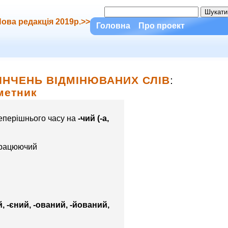
ова редакція 2019р.>>
Головна
Про проект
КІНЧЕНЬ ВІДМІНЮВАНИХ СЛІВ
:
метник
теперішнього часу на
-чий (-а,
працюючий
ий, -єний, -ований, -йований,