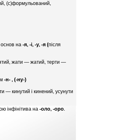
аний, (с)формульований,
 основ на
-я, -і, -у, -я (
після
'ятий, жати — жатий, терти —
ом
-н- , (-ну-)
и — кинутий і кинений, усунути
вою інфінітива на
-оло, -оро
.