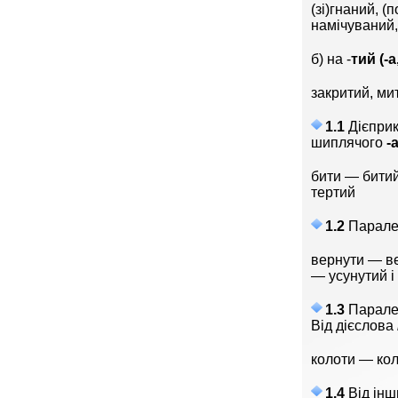
(зі)гнаний, (
намічуваний
б) на -
тий (-а
закритий, ми
1.1
Дієпри
шиплячого
-а
бити — битий
тертий
1.2
Парале
вернути — ве
— усунутий і
1.3
Парале
Від дієслова
колоти — кол
1.4
Від інш